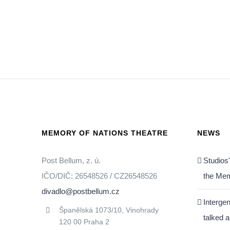
MEMORY OF NATIONS THEATRE
NEWS
Post Bellum, z. ú.
Studios
IČO/DIČ: 26548526 / CZ26548526
the Mem
divadlo@postbellum.cz
Interge
Španělská 1073/10, Vinohrady
talked a
120 00 Praha 2