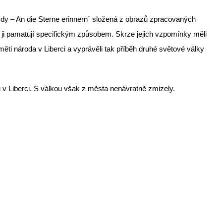
zdy – An die Sterne erinnern´ složená z obrazů zpracovaných
i ji pamatují specifickým způsobem. Skrze jejich vzpomínky měli
i národa v Liberci a vyprávěli tak příběh druhé světové války
 v Liberci. S válkou však z města nenávratně zmizely.