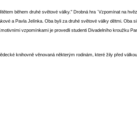
m dítětem během druhé světové války.” Drobná hra ´Vzpomínat na hvě
ákové a Pavla Jelínka. Oba byli za druhé světové války dětmi. Oba s
tivními vzpomínkami je provedli studenti Divadelního kroužku Pamět
 vědecké knihovně věnovaná některým rodinám, které žily před válkou