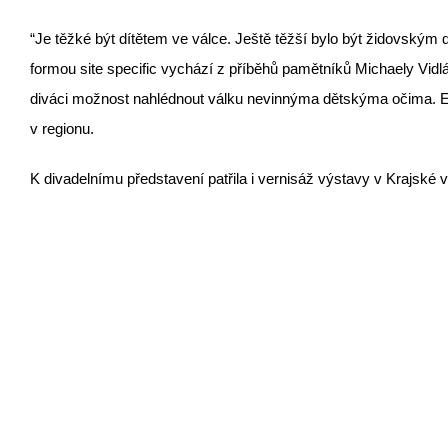
“Je těžké být dítětem ve válce. Ještě těžší bylo být židovský
formou site specific vychází z příběhů pamětníků Michaely Vidl
diváci možnost nahlédnout válku nevinnýma dětskýma očima. Emo
v regionu.
K divadelnímu představení patřila i vernisáž výstavy v Krajské