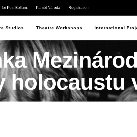
for Post Bellum.
Pamět Národa
Registration
re Studios
Theatre Workshops
International Proj
nka Mezinárod
 holocaustu v