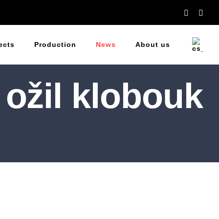
Facebook
You
ects
Production
News
About us
ožil klobouk