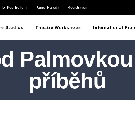
for Post Bellum.
Pamět Národa
Registration
re Studios
Theatre Workshops
International Proj
od Palmovkou 
příběhů