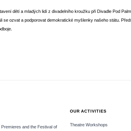
stavení dětí a mladých lidí z divadelního kroužku při Divadle Pod P
báli se ozvat a podporovat demokratické myšlenky našeho státu. Pře
dboje.
OUR ACTIVITIES
Theatre Workshops
' Premieres and the Festival of