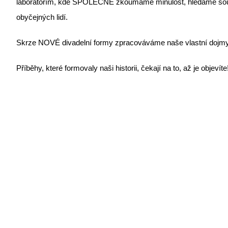
laboratořím, kde SPOLEČNĚ zkoumáme minulost, hledáme souvi
obyčejných lidí.
Skrze NOVÉ divadelní formy zpracováváme naše vlastní dojmy
Příběhy, které formovaly naši historii, čekají na to, až je objevíte