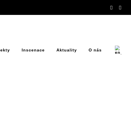
Facebook
You
jekty
Inscenace
Aktuality
O nás