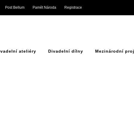
Post Bellum
Pamět Národa
Registrace
ivadelní ateliéry
Divadelní dílny
Mezinárodní pro