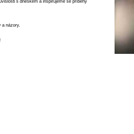
slosti s dneškem a inspirujeme se příběhy
 a názory.
!