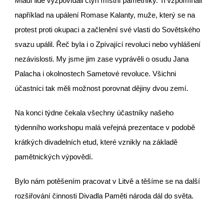
Mladí lidé vyzpovídali čtyři místní pamětníky. Ti vzpomínali
například na upálení Romase Kalanty, muže, který se na
protest proti okupaci a začlenění své vlasti do Sovětského
svazu upálil. Řeč byla i o Zpívající revoluci nebo vyhlášení
nezávislosti. My jsme jim zase vyprávěli o osudu Jana
Palacha i okolnostech Sametové revoluce. Všichni
účastníci tak měli možnost porovnat dějiny dvou zemí.
Na konci týdne čekala všechny účastníky našeho
týdenního workshopu malá veřejná prezentace v podobě
krátkých divadelních etud, které vznikly na základě
pamětnických výpovědí.
Bylo nám potěšením pracovat v Litvě a těšíme se na další
rozšiřování činnosti Divadla Paměti národa dál do světa.