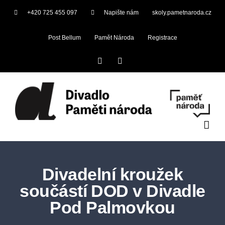
Skip
+420 725 455 097
Napište nám
skoly.pametnaroda.cz
to
content
Post Bellum
Pamět Národa
Registrace
Facebook
YouTube
Divadelní kroužek
součástí DOD v Divadle
Pod Palmovkou