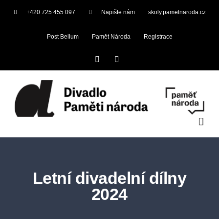
Skip
+420 725 455 097
Napište nám
skoly.pametnaroda.cz
to
content
Post Bellum
Pamět Národa
Registrace
Facebook
YouTube
Letní divadelní dílny
2024