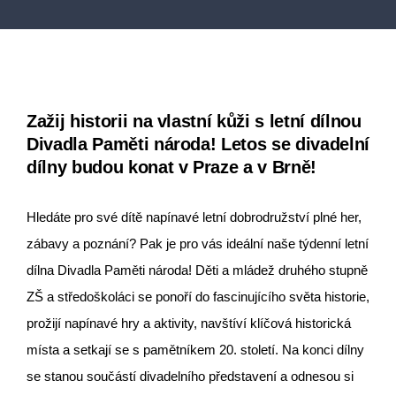
Zažij historii na vlastní kůži s letní dílnou
Divadla Paměti národa! Letos se divadelní
dílny budou konat v Praze a v Brně!
Hledáte pro své dítě napínavé letní dobrodružství plné her,
zábavy a poznání? Pak je pro vás ideální naše týdenní letní
dílna Divadla Paměti národa! Děti a mládež druhého stupně
ZŠ a středoškoláci se ponoří do fascinujícího světa historie,
prožijí napínavé hry a aktivity, navštíví klíčová historická
místa a setkají se s pamětníkem 20. století. Na konci dílny
se stanou součástí divadelního představení a odnesou si