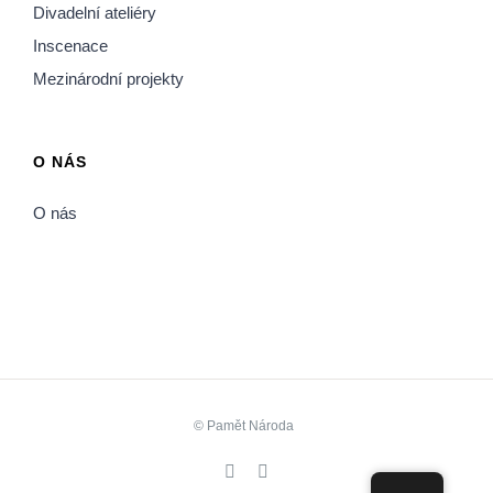
Divadelní ateliéry
Inscenace
Mezinárodní projekty
O NÁS
O nás
©
Pamět Národa
Facebook
YouTube