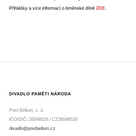
Přihlášky a více informací o brněnské dílně
ZDE
.
DIVADLO PAMĚTI NÁRODA
Post Bellum, z. ú.
IČO/DIČ: 26548526 / CZ26548526
divadlo@postbellum.cz