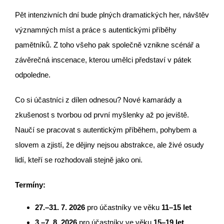
Pět intenzivních dní bude plných
dramatických her, návštěv
významných míst a práce s autentickými příběhy
pamětníků
. Z toho všeho pak společně vznikne scénář a
závěrečná inscenace
, kterou umělci představí v pátek
odpoledne.
Co si účastníci z dílen odnesou?
Nové kamarády a
zkušenost
s tvorbou od první myšlenky až po jeviště.
Naučí se pracovat s autentickým
příběhem, pohybem a
slovem
a zjistí, že dějiny nejsou abstrakce, ale
živé osudy
lidí
, kteří se rozhodovali stejně jako oni.
Termíny:
27.–31. 7. 2026
pro účastníky ve věku
11–15 let
3.–7. 8. 2026
pro účastníky ve věku
15–19 let