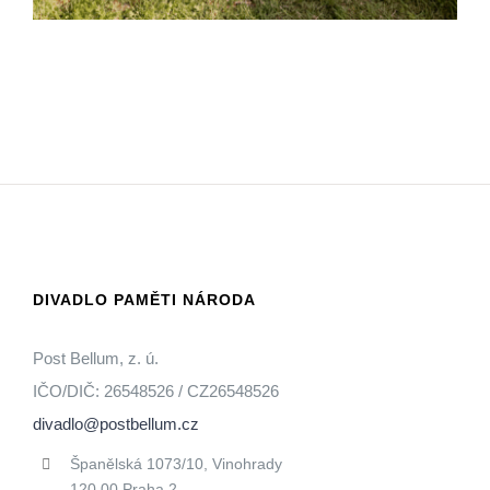
DIVADLO PAMĚTI NÁRODA
Post Bellum, z. ú.
IČO/DIČ: 26548526 / CZ26548526
divadlo@postbellum.cz
Španělská 1073/10, Vinohrady
120 00 Praha 2