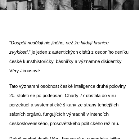
“
Dospělí nedělají nic jiného, než že hlídají hranice
zvyklostí
,” je jeden z autentických citátů z osobního deníku
české kunsthistoričky, básnířky a významné disidentky
Věry Jirousové.
Tato významní osobnost české inteligence druhé poloviny
20. století se po podepsání Charty 77 dostala do víru
perzekucí a systematické šikany ze strany tehdejších
státních orgánů, fungujících výhradně v intencích
československého, prosovětského politického režimu.
Právě osobní deník Věry Jirousové a vzpomínky jejího