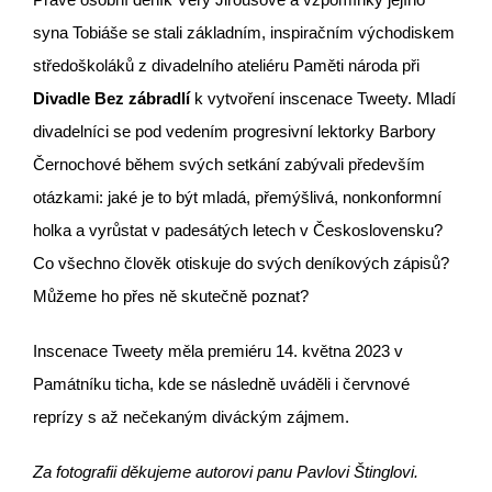
syna Tobiáše se stali základním, inspiračním východiskem
středoškoláků z divadelního ateliéru Paměti národa při
Divadle Bez zábradlí
k vytvoření inscenace Tweety. Mladí
divadelníci se pod vedením progresivní lektorky Barbory
Černochové během svých setkání zabývali především
otázkami: jaké je to být mladá, přemýšlivá, nonkonformní
holka a vyrůstat v padesátých letech v Československu?
Co všechno člověk otiskuje do svých deníkových zápisů?
Můžeme ho přes ně skutečně poznat?
Inscenace Tweety měla premiéru 14. května 2023 v
Památníku ticha, kde se následně uváděli i červnové
reprízy s až nečekaným diváckým zájmem.
Za fotografii děkujeme autorovi panu Pavlovi Štinglovi.