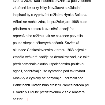
května 2023. Tato inscenace vznikala pod vedením
zkušené lektorky Niky Novákové a základní
inspirací bylo vyprávění režiséra Hynka Bočana.
Ačkoli se mohlo zdát, že pražské jaro 1968 bude
příslibem a cestou k uvolnění tehdejšího
represívního režimu, tak se nakonec potvrdila
pouze skepse některých občanů. Sovětská
okupace Československa v srpnu 1968 nejenže
zmařila veškeré naděje na demokratizaci, ale také
předznamenala dlouhou společensko-politickou
agónii, odehrávající se výhradně pod taktovkou
Moskvy a cynicky se nazývající "normalizace".
Participanti Divadelního ateliéru Paměti národa při
Divadle v Dlouhé představením v sále Kláštera
sester
[...]