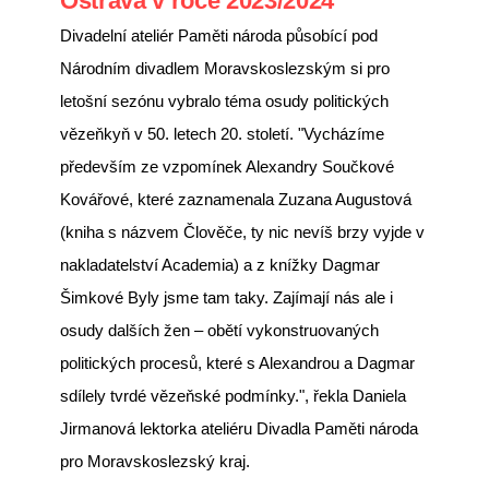
Ostrava v roce 2023/2024
Divadelní ateliér Paměti národa působící pod
Národním divadlem Moravskoslezským si pro
letošní sezónu vybralo téma osudy politických
vězeňkyň v 50. letech 20. století. "Vycházíme
především ze vzpomínek Alexandry Součkové
Kovářové, které zaznamenala Zuzana Augustová
(kniha s názvem Člověče, ty nic nevíš brzy vyjde v
nakladatelství Academia) a z knížky Dagmar
Šimkové Byly jsme tam taky. Zajímají nás ale i
osudy dalších žen – obětí vykonstruovaných
politických procesů, které s Alexandrou a Dagmar
sdílely tvrdé vězeňské podmínky.", řekla Daniela
Jirmanová lektorka ateliéru Divadla Paměti národa
pro Moravskoslezský kraj.