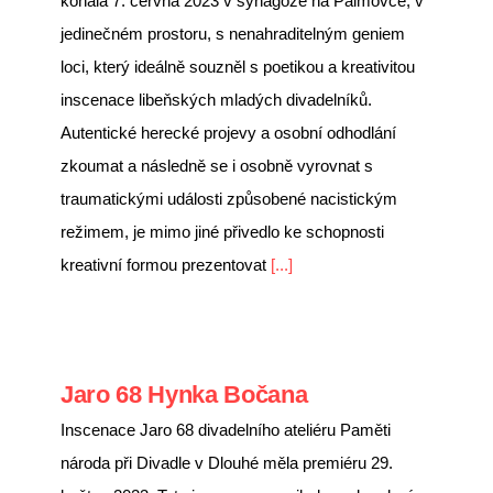
konala 7. června 2023 v synagoze na Palmovce, v
jedinečném prostoru, s nenahraditelným geniem
loci, který ideálně souzněl s poetikou a kreativitou
inscenace libeňských mladých divadelníků.
Autentické herecké projevy a osobní odhodlání
zkoumat a následně se i osobně vyrovnat s
traumatickými události způsobené nacistickým
režimem, je mimo jiné přivedlo ke schopnosti
kreativní formou prezentovat
[...]
Jaro 68 Hynka Bočana
Inscenace Jaro 68 divadelního ateliéru Paměti
národa při Divadle v Dlouhé měla premiéru 29.