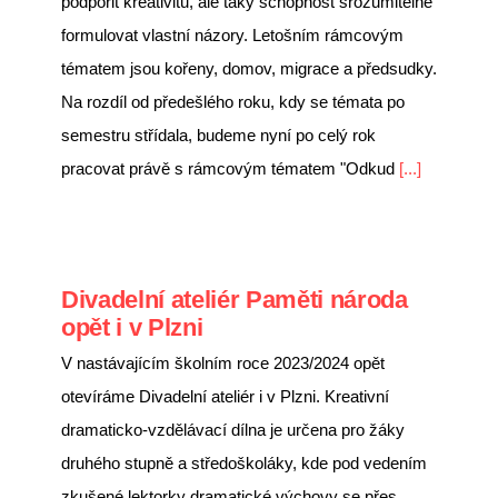
podpořit kreativitu, ale taky schopnost srozumitelně
formulovat vlastní názory. Letošním rámcovým
tématem jsou kořeny, domov, migrace a předsudky.
Na rozdíl od předešlého roku, kdy se témata po
semestru střídala, budeme nyní po celý rok
pracovat právě s rámcovým tématem "Odkud
[...]
Divadelní ateliér Paměti národa
opět i v Plzni
V nastávajícím školním roce 2023/2024 opět
otevíráme Divadelní ateliér i v Plzni. Kreativní
dramaticko-vzdělávací dílna je určena pro žáky
druhého stupně a středoškoláky, kde pod vedením
zkušené lektorky dramatické výchovy se přes