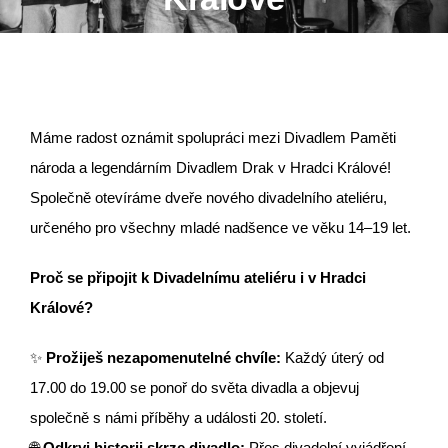
Máme radost oznámit spolupráci mezi Divadlem Paměti
národa a legendárním Divadlem Drak v Hradci Králové!
Společně otevíráme dveře nového divadelního ateliéru,
určeného pro všechny mladé nadšence ve věku 14–19 let.
Proč se připojit k Divadelnímu ateliéru i v Hradci
Králové?
✨
Prožiješ nezapomenutelné chvíle:
Každý úterý od
17.00 do 19.00 se ponoř do světa divadla a objevuj
společně s námi příběhy a události 20. století.
🌐
Odkryj historii skrze divadlo:
Přes divadelní vyjádření